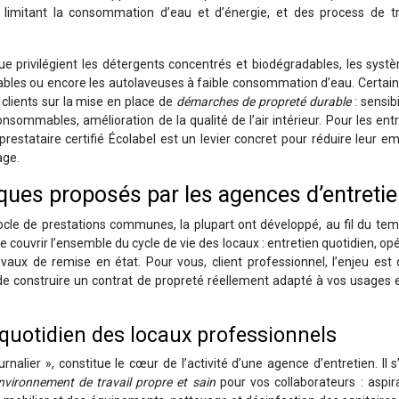
limitant la consommation d’eau et d’énergie, et des process de tr
 privilégient les détergents concentrés et biodégradables, les syst
isables ou encore les autolaveuses à faible consommation d’eau. Certai
lients sur la mise en place de
démarches de propreté durable
: sensibi
ommables, amélioration de la qualité de l’air intérieur. Pour les ent
 prestataire certifié Écolabel est un levier concret pour réduire leur e
age.
iques proposés par les agences d’entreti
cle de prestations communes, la plupart ont développé, au fil du tem
 couvrir l’ensemble du cycle de vie des locaux : entretien quotidien, op
avaux de remise en état. Pour vous, client professionnel, l’enjeu est
de construire un contrat de propreté réellement adapté à vos usages 
 quotidien des locaux professionnels
nalier », constitue le cœur de l’activité d’une agence d’entretien. Il s
nvironnement de travail propre et sain
pour vos collaborateurs : aspir