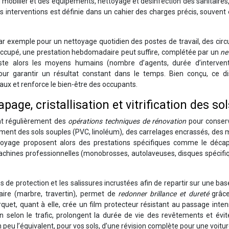
mobilier et des équipements, nettoyage et désinfection des sanitaires
es interventions est définie dans un cahier des charges précis, souvent
r exemple pour un nettoyage quotidien des postes de travail, des circ
u occupé, une prestation hebdomadaire peut suffire, complétée par un
ne
ste alors les moyens humains (nombre d’agents, durée d’intervent
pour garantir un résultat constant dans le temps. Bien conçu, ce dis
caux et renforce le bien-être des occupants.
page, cristallisation et vitrification des so
ent régulièrement des
opérations techniques de rénovation
pour conserv
tamment des sols souples (PVC, linoléum), des carrelages encrassés, des
toyage proposent alors des prestations spécifiques comme le décap
es machines professionnelles (monobrosses, autolaveuses, disques spécifi
 de protection et les salissures incrustées afin de repartir sur une bas
lcaire (marbre, travertin), permet de
redonner brillance et dureté
grâce
arquet, quant à elle, crée un film protecteur résistant au passage inten
 selon le trafic, prolongent la durée de vie des revêtements et évit
peu l’équivalent, pour vos sols, d’une révision complète pour une voitur