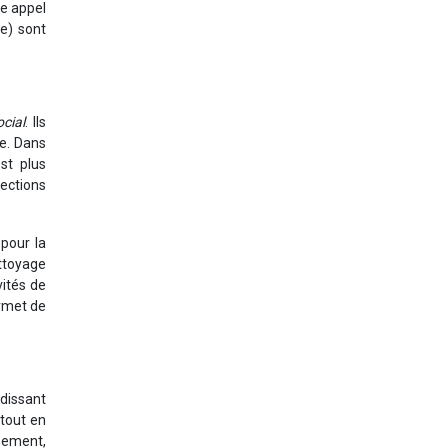
re appel
e) sont
ocial
. Ils
se. Dans
st plus
ections
pour la
ettoyage
vités de
ermet de
dissant
tout en
nnement,