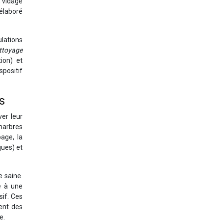
, vidage
 élaboré
ulations
ttoyage
ion) et
positif
ls
er leur
 marbres
age, la
ques) et
e saine.
 à une
sif. Ces
ent des
e.