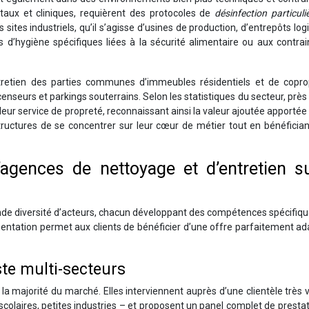
aux et cliniques, requièrent des protocoles de
désinfection particul
sites industriels, qu’il s’agisse d’usines de production, d’entrepôts log
d’hygiène spécifiques liées à la sécurité alimentaire ou aux contrai
retien des parties communes d’immeubles résidentiels et de coprop
scenseurs et parkings souterrains. Selon les statistiques du secteur, prè
leur service de propreté, reconnaissant ainsi la valeur ajoutée apportée
tructures de se concentrer sur leur cœur de métier tout en bénéficia
’agences de nettoyage et d’entretien su
ande diversité d’acteurs, chacun développant des compétences spécifiq
ntation permet aux clients de bénéficier d’une offre parfaitement ad
te multi-secteurs
a majorité du marché. Elles interviennent auprès d’une clientèle très 
olaires, petites industries – et proposent un panel complet de presta