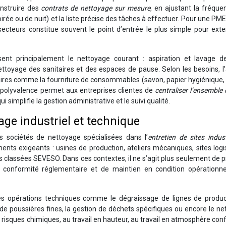
onstruire des
contrats de nettoyage sur mesure
, en ajustant la fréqu
oirée ou de nuit) et la liste précise des tâches à effectuer. Pour une PM
ecteurs constitue souvent le point d’entrée le plus simple pour exte
isent principalement le nettoyage courant : aspiration et lavage de
nettoyage des sanitaires et des espaces de pause. Selon les besoins, 
res comme la fourniture de consommables (savon, papier hygiénique, 
e polyvalence permet aux entreprises clientes de
centraliser l’ensemble 
i simplifie la gestion administrative et le suivi qualité.
age industriel et technique
s sociétés de nettoyage spécialisées dans l’
entretien de sites indust
ents exigeants : usines de production, ateliers mécaniques, sites logi
s classées SEVESO. Dans ces contextes, il ne s’agit plus seulement de 
e conformité réglementaire et de maintien en condition opérationne
es opérations techniques comme le dégraissage de lignes de product
de poussières fines, la gestion de déchets spécifiques ou encore le n
 risques chimiques, au travail en hauteur, au travail en atmosphère conf