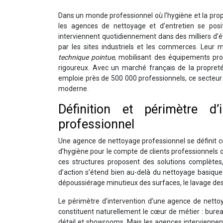
Dans un monde professionnel où l’hygiène et la pro
les agences de nettoyage et d’entretien se posi
interviennent quotidiennement dans des milliers d’é
par les sites industriels et les commerces. Leur 
technique pointue
, mobilisant des équipements pro
rigoureux. Avec un marché français de la propreté 
emploie près de 500 000 professionnels, ce secteur
moderne.
Définition et périmètre d
professionnel
Une agence de nettoyage professionnel se défini
d’hygiène pour le compte de clients professionnels 
ces structures proposent des solutions complètes
d’action s’étend bien au-delà du nettoyage basique 
dépoussiérage minutieux des surfaces, le lavage des v
Le périmètre d’intervention d’une agence de nettoy
constituent naturellement le cœur de métier : bure
détail et showrooms. Mais les agences intervienne