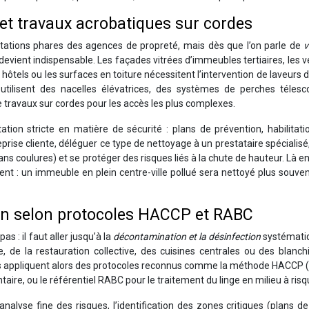
 et travaux acrobatiques sur cordes
stations phares des agences de propreté, mais dès que l’on parle de
v
 devient indispensable. Les façades vitrées d’immeubles tertiaires, les v
ôtels ou les surfaces en toiture nécessitent l’intervention de laveurs d
 utilisent des nacelles élévatrices, des systèmes de perches télesc
travaux sur cordes pour les accès les plus complexes.
on stricte en matière de sécurité : plans de prévention, habilitatio
eprise cliente, déléguer ce type de nettoyage à un prestataire spécialisé,
ans coulures) et se protéger des risques liés à la chute de hauteur. Là en
ent : un immeuble en plein centre-ville pollué sera nettoyé plus souve
on selon protocoles HACCP et RABC
s : il faut aller jusqu’à la
décontamination et la désinfection
systémati
e, de la restauration collective, des cuisines centrales ou des blanch
ées appliquent alors des protocoles reconnus comme la méthode HACCP 
ntaire, ou le référentiel RABC pour le traitement du linge en milieu à risq
lyse fine des risques, l’identification des zones critiques (plans de 