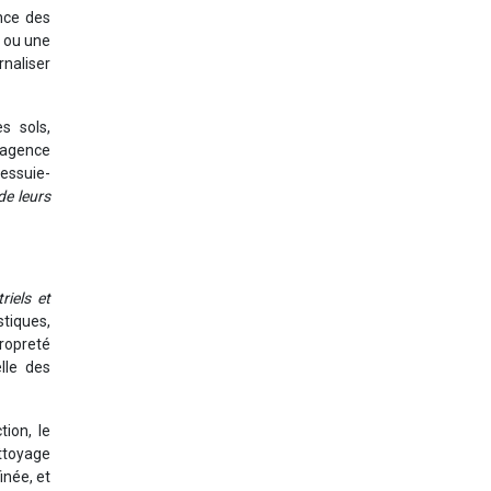
ence des
E ou une
rnaliser
s sols,
l’agence
essuie-
de leurs
riels et
stiques,
propreté
lle des
ion, le
ettoyage
inée, et