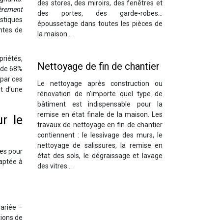
des stores, des miroirs, des fenêtres et
ièrement
des portes, des garde-robes…
istiques
époussetage dans toutes les pièces de
ntes de
la maison…
riétés,
Nettoyage de fin de chantier
s de 68%
 par ces
Le nettoyage après construction ou
nt d’une
rénovation de n’importe quel type de
bâtiment est indispensable pour la
remise en état finale de la maison. Les
r le
travaux de nettoyage en fin de chantier
contiennent : le lessivage des murs, le
nettoyage de salissures, la remise en
ues pour
état des sols, le dégraissage et lavage
aptée à
des vitres…
variée –
tions de