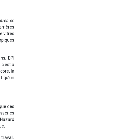
itres en
errières
e vitres
opiques
ns, EPI
 c’est à
core, la
nt qu’un
que des
isseries
(Hazard
ue.
travail,