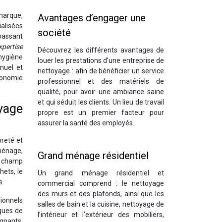
 marque,
Avantages d’engager une
alisées
société
 passant
xpertise
Découvrez les différents avantages de
hygiène
louer les prestations d’une entreprise de
nuel et
nettoyage : afin de bénéficier un service
économie
professionnel et des matériels de
qualité, pour avoir une ambiance saine
et qui séduit les clients. Un lieu de travail
yage
propre est un premier facteur pour
assurer la santé des employés.
preté et
 ménage,
Grand ménage résidentiel
r champ
hets, le
Un grand ménage résidentiel et
s.
commercial comprend : le nettoyage
des murs et des plafonds, ainsi que les
ionnels
salles de bain et la cuisine, nettoyage de
ques de
l’intérieur et l’extérieur des mobiliers,
gnants.