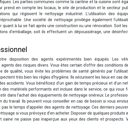
cifiques. Les parties communes comme la cantine et la cuisine sont é
r prend en compte les locaux, le site de production et le secteur pub
ons qui régissent le nettoyage industriel. L’utilisation des équi
rréprochable. Une société de nettoyage privilégie également l’utilisa
 quant à lui se fait après une construction ou une rénovation. Soit le
rtons d’emballage, soit ils effectuent un dépoussiérage, une désinfec
essionnel
re disposition des agents expérimentés bien équipés. Les vê
 agents des risques divers. Vous êtes certain d’offrir des conditions de
e de qualité, vous évite les problèmes de santé générés par l’utilisa
pectent très bien les règles d’hygiène. Ils sécurisent les lieux en cas d
à des accidents. Vous bénéficiez d’un gain de temps précieux et d’un n
ion des matériels performants est incluse dans le service, ce qui vous 
estir dans l’achat des équipements de nettoyage onéreux. Le professi
 du travail. Ils peuvent vous conseiller en cas de besoin si vous envi
 pas le temps d’appeler des agents de nettoyage. Ces derniers peuven
nettoyage si vous prévoyez d’en acheter. Disposer de quelques produits 
 et saine ne passe pas inaperçue aux yeux des clients et prospects. 