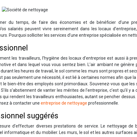
er du temps, de faire des économies et de bénéficier d’une pre
Vos salariés peuvent vivre sereinement dans les locaux d’entreprise,
urs. Pourquoi solliciter les services d’une entreprise spécialisée en net
essionnel
nt les travailleurs, l’hygiène des locaux d’entreprise est aussi à pr
 motive et dans lequel vous vous sentez bien. L’air ambiant ne génère
urant les heures de travail, le sol comme les murs sont propres et sec
est pas seulement une nécessité, il est lié à certaines normes afin que la
et le bien-être des employés sont primordiaux. Souvenez-vous que les 
ls s’abstiennent de vanter les mérites de l’entreprise, c’est qu’il y a 
ts qui rendent les travailleurs enthousiastes, autant se pencher dessus.
ensez à contacter une
entreprise de nettoyage
professionnelle.
ssionnel suggérés
ure d’effectuer diverses prestations de service. Le nettoyage de 
informatique et du mobilier. Les murs, le sol et les autres surfaces a