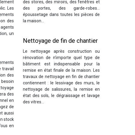
galement
des stores, des miroirs, des fenêtres et
lic. Les
des portes, des garde-robes…
pements
époussetage dans toutes les pièces de
tion des
la maison…
s agents
tion, un
Nettoyage de fin de chantier
Le nettoyage après construction ou
rénovation de n’importe quel type de
tements
bâtiment est indispensable pour la
 travail
remise en état finale de la maison. Les
tion des
travaux de nettoyage en fin de chantier
e besoin
contiennent : le lessivage des murs, le
ettoyage
nettoyage de salissures, la remise en
fera des
état des sols, le dégraissage et lavage
onnel en
des vitres…
sagez de
t aussi
en stock
Vous en