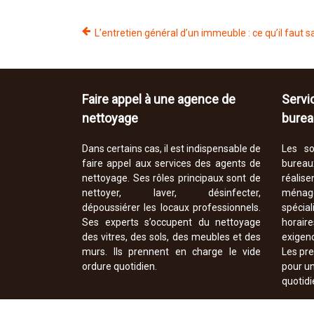
L’entretien général d’un immeuble : ce qu’il faut s
Faire appel à une agence de
Servi
nettoyage
burea
Dans certains cas, il est indispensable de
Les so
faire appel aux services des agents de
bureau
nettoyage. Ses rôles principaux sont de
réali
nettoyer, laver, désinfecter,
ménag
dépoussiérer les locaux professionnels.
spéci
Ses experts s’occupent du nettoyage
horair
des vitres, des sols, des meubles et des
exigen
murs. Ils prennent en charge le vide
Les pre
ordure quotidien.
pour un
quotidi