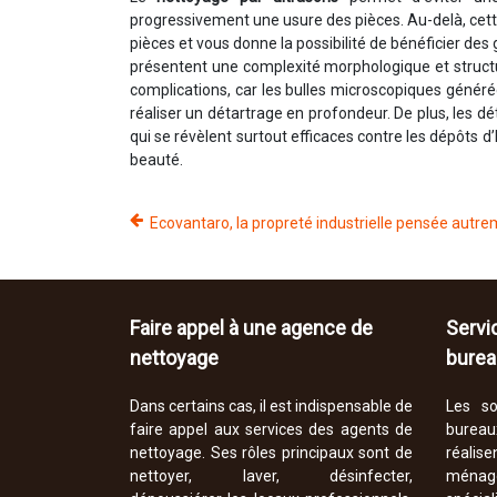
progressivement une usure des pièces. Au-delà, cette
pièces et vous donne la possibilité de bénéficier des
présentent une complexité morphologique et structu
complications, car les bulles microscopiques générée
réaliser un détartrage en profondeur. De plus, les d
qui se révèlent surtout efficaces contre les dépôts d’
beauté.
Ecovantaro, la propreté industrielle pensée autr
Faire appel à une agence de
Servi
nettoyage
burea
Dans certains cas, il est indispensable de
Les so
faire appel aux services des agents de
bureau
nettoyage. Ses rôles principaux sont de
réali
nettoyer, laver, désinfecter,
ménag