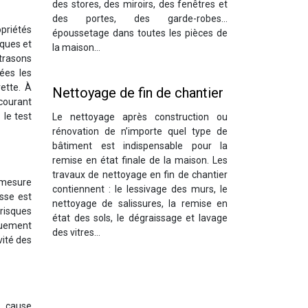
des stores, des miroirs, des fenêtres et
des portes, des garde-robes…
opriétés
époussetage dans toutes les pièces de
iques et
la maison…
ltrasons
cées les
ette. À
Nettoyage de fin de chantier
 courant
 le test
Le nettoyage après construction ou
rénovation de n’importe quel type de
bâtiment est indispensable pour la
remise en état finale de la maison. Les
travaux de nettoyage en fin de chantier
a mesure
contiennent : le lessivage des murs, le
osse est
nettoyage de salissures, la remise en
 risques
état des sols, le dégraissage et lavage
quement
des vitres…
vité des
l cause