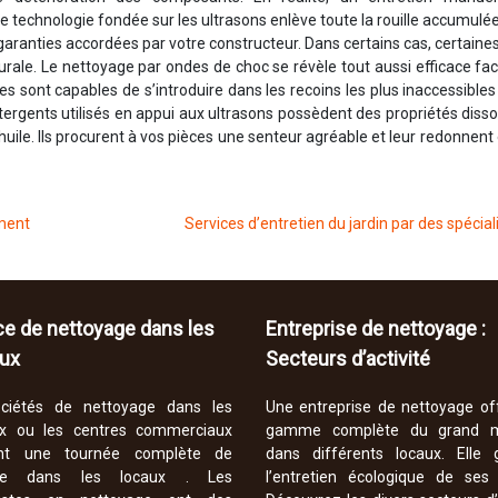
 technologie fondée sur les ultrasons enlève toute la rouille accumulée
 garanties accordées par votre constructeur. Dans certains cas, certaine
rale. Le nettoyage par ondes de choc se révèle tout aussi efficace fa
s sont capables de s’introduire dans les recoins les plus inaccessibles
étergents utilisés en appui aux ultrasons possèdent des propriétés diss
huile. Ils procurent à vos pièces une senteur agréable et leur redonnent 
ement
Services d’entretien du jardin par des spécial
ce de nettoyage dans les
Entreprise de nettoyage :
ux
Secteurs d’activité
ciétés de nettoyage dans les
Une entreprise de nettoyage of
x ou les centres commerciaux
gamme complète du grand 
sent une tournée complète de
dans différents locaux. Elle g
e dans les locaux . Les
l’entretien écologique de ses c