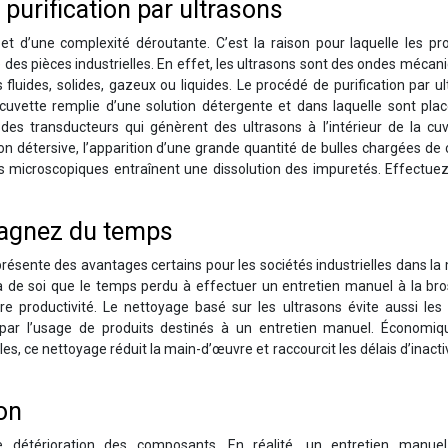
purification par ultrasons
et d’une complexité déroutante. C’est la raison pour laquelle les pr
des pièces industrielles. En effet, les ultrasons sont des ondes mécan
fluides, solides, gazeux ou liquides. Le procédé de purification par u
e cuvette remplie d’une solution détergente et dans laquelle sont pla
des transducteurs qui génèrent des ultrasons à l’intérieur de la cuv
tion détersive, l’apparition d’une grande quantité de bulles chargées de
s microscopiques entraînent une dissolution des impuretés. Effectuez
gagnez du temps
présente des avantages certains pour les sociétés industrielles dans l
va de soi que le temps perdu à effectuer un entretien manuel à la br
re productivité. Le nettoyage basé sur les ultrasons évite aussi les
s par l’usage de produits destinés à un entretien manuel. Économi
es, ce nettoyage réduit la main-d’œuvre et raccourcit les délais d’inacti
on
 détérioration des composants. En réalité, un entretien manue