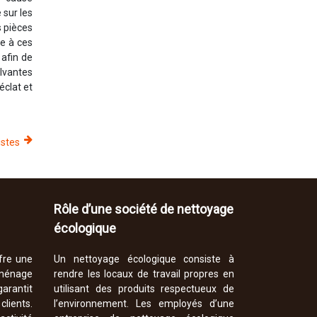
 sur les
s pièces
ce à ces
 afin de
olvantes
éclat et
istes
Rôle d’une société de nettoyage
écologique
fre une
Un nettoyage écologique consiste à
ménage
rendre les locaux de travail propres en
arantit
utilisant des produits respectueux de
lients.
l’environnement. Les employés d’une