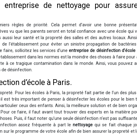
ne entreprise de nettoyage pour assure
miers règles de priorité. Cela permet d’avoir une bonne présenta
lèves vu que les parents seront en total confiance avec une école qui 
ssi leur santé et la propreté des salles et des autres locaux. Ainsi,
e l’établissement pour éviter un sinistre propagation de bactéries
 faire, sollicitez les services d’une
entreprise de désinfection d’école
 établissement dans les normes est la moindre des choses à faire pour
ite à ce tragique contamination dans le monde. Ainsi, vous pouvez a
s de désinfection.
ection d’école à Paris.
preté. Pour les écoles à Paris, la propreté fait partie de l’un des plu
, il est très important de penser à désinfecter les écoles pour le bien 
rticulier ceux des enfants. Ainsi, la meilleure solution et de bien orga
Pour ce faire, il faut avant tout trouver des experts en la matière p
oses. Puis, il faut noter qu’une seule désinfection n’est pas suffisante.
sinfection assez fréquente à part le
nettoyage
qui se fait chaque jo
n sur le programme de votre école afin de bien assurer la propreté et 