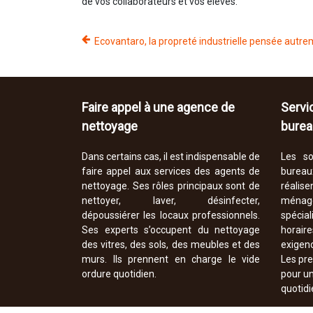
de vos collaborateurs et vos élèves.
Ecovantaro, la propreté industrielle pensée autr
Faire appel à une agence de
Servi
nettoyage
burea
Dans certains cas, il est indispensable de
Les so
faire appel aux services des agents de
bureau
nettoyage. Ses rôles principaux sont de
réali
nettoyer, laver, désinfecter,
ménag
dépoussiérer les locaux professionnels.
spéci
Ses experts s’occupent du nettoyage
horair
des vitres, des sols, des meubles et des
exigen
murs. Ils prennent en charge le vide
Les pre
ordure quotidien.
pour un
quotidi