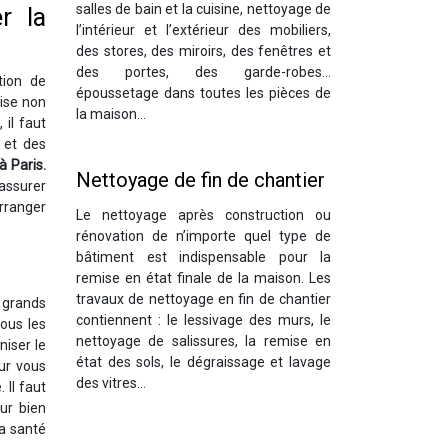
salles de bain et la cuisine, nettoyage de
r la
l’intérieur et l’extérieur des mobiliers,
des stores, des miroirs, des fenêtres et
des portes, des garde-robes…
tion de
époussetage dans toutes les pièces de
vise non
la maison…
 il faut
 et des
à
Paris.
Nettoyage de fin de chantier
 assurer
rranger
Le nettoyage après construction ou
rénovation de n’importe quel type de
bâtiment est indispensable pour la
remise en état finale de la maison. Les
travaux de nettoyage en fin de chantier
s grands
contiennent : le lessivage des murs, le
tous les
nettoyage de salissures, la remise en
niser le
état des sols, le dégraissage et lavage
our vous
des vitres…
 Il faut
ur bien
la santé